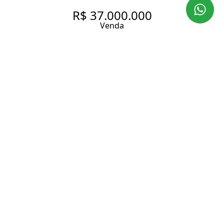
R$ 37.000.000
Venda
CASA DE CONDOMÍNIO COM
PROJETO MARCOS TOMANIK
1100 m² Área construída
1200 m² Área total
4 Dormitórios
4 Suítes
8 Banheiros
8 Vagas
Entrar em contato
Solicitar visita
Código do Imóvel:
LA329