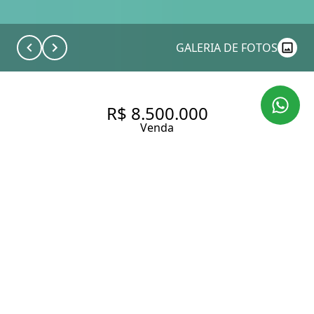
GALERIA DE FOTOS
R$ 8.500.000
Venda
CASA DE CONDOMÍNIO COM
560 M² E 4 SUÍTES À VENDA NA
VILA MADALENA.
560 m² Área construída
560 m² Área total
4 Dormitórios
4 Suítes
5 Banheiros
3 Vagas