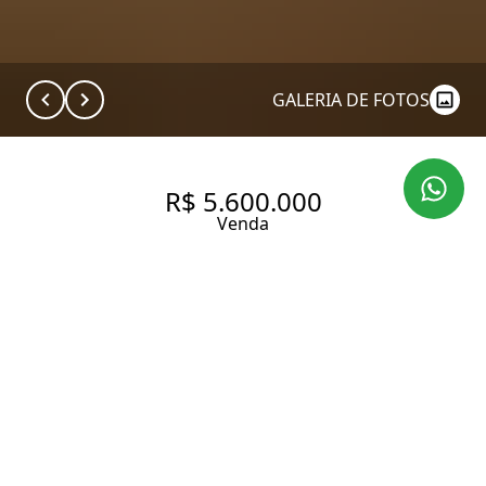
GALERIA DE FOTOS
R$ 5.600.000
Venda
APARTAMENTO COM 210 M² E
2 SUÍTES À VENDA NO JARDIM
AMÉRICA.
210 m² Área útil
270 m² Área total
2 Dormitórios
2 Suítes
3 Banheiros
2 Vagas